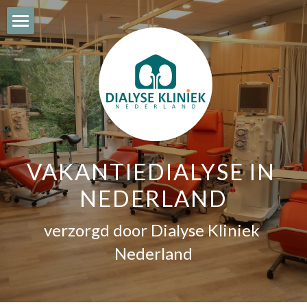
Vakantiedialyse
Locaties
Reserveer / Contact
Praktisch
VAKANTIEDIALYSE IN 
Dialyseteam
NEDERLAND
Samenwerking
verzorgd door Dialyse Kliniek 
Ervaringen
Nederland
Zoeken
Nederlands